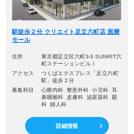
駅徒歩２分 クリエイト足立六町店 医療
モール
住所
東京都足立区六町3-5 SUNRIT六
町ステーションビルⅠ
アクセス
つくばエクスプレス「足立六町
駅」徒歩２分
募集科目
心療内科 整形外科 小児科 耳
鼻咽喉科 皮膚科 泌尿器科 眼
科 婦人科
詳細情報