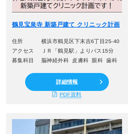
鶴見宝泉寺 新築戸建て クリニック計画
住所
横浜市鶴見区下末吉6丁目25-40
アクセス
ＪＲ「鶴見駅」よりバス15分
募集科目
脳神経外科 皮膚科 眼科 歯科
詳細情報
PDF資料