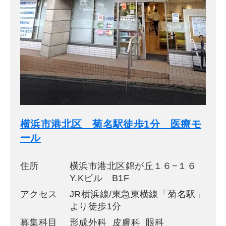
横浜市港北区 菊名駅徒歩1分 医療モ
ール
住所
横浜市港北区錦が丘１６−１６
Y.Kビル B1F
アクセス
JR横浜線/東急東横線「菊名駅」
より徒歩1分
募集科目
形成外科 皮膚科 眼科