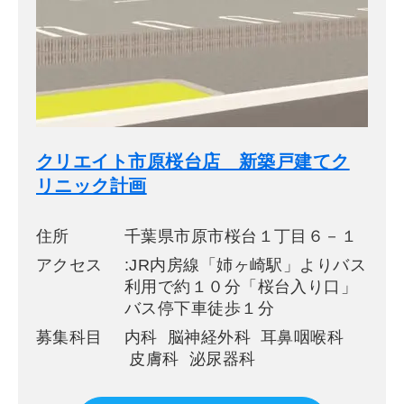
クリエイト市原桜台店 新築戸建てク
リニック計画
住所
千葉県市原市桜台１丁目６－１
アクセス
:JR内房線「姉ヶ崎駅」よりバス
利用で約１０分「桜台入り口」
バス停下車徒歩１分
募集科目
内科 脳神経外科 耳鼻咽喉科
皮膚科 泌尿器科